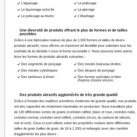
L'aiguisage
Le polissage
Le façonnage extra fin
Le pierrage
Le polissage au feutre
L'ébarbage
Une diversité de produits offrant le plus de formes et de tailles
possibles
Grâce à une fabrication maison de plus de 1.000 formes et tailles de divers
produits abrasifs, nous offrons un maximum de flexibilité pour satisfaire tous les
souhaits de la clientèle « sous la forme accomplie ». Nous pouvons entre autres
livrer les formes de produits abrasifs suivantes :
Des segments de ponçage
Des meules boisseau droites
Des meules cylindriques
Des disques de ponçage
Des tambours à émeri
Des formes spéciales et bien
d'autres choses encore.
Des produits abrasifs agglomérés de très grande qualité
Grâce à l'emploi des matières premières modernes de grande qualité, nos produits
ont des capacités de rendement maximales en production. Nous travaillons plus
de 120 différentes sortes de grains (corindon raffiné, blanc et rose, corindon rubis,
corindon normal, corindon semi-raffiné, corindon zircon, du carbure de silicium,
noir et vert). Ceux-ci sont utilisés selon les propriétés voulues dans différentes
tailles de grain (tailles de grain, de 16 à 1.200) et mélangés avec des variétés
d'agglomérés les plus divers :