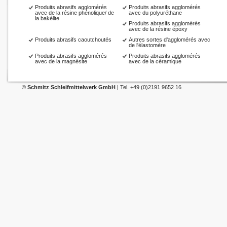
Produits abrasifs agglomérés
Produits abrasifs agglomérés
avec de la résine phénolique/ de
avec du polyuréthane
la bakélite
Produits abrasifs agglomérés
avec de la résine époxy
Produits abrasifs caoutchoutés
Autres sortes d'agglomérés avec
de l'élastomère
Produits abrasifs agglomérés
Produits abrasifs agglomérés
avec de la magnésite
avec de la céramique
©
Schmitz Schleifmittelwerk GmbH
| Tel. +49 (0)2191 9652 16