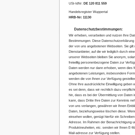
USt-IdNr:
DE 120 811 559
Handelsregister Wuppertal
HRB-Nr: 11130
Datenschutzbestimmungen:
Wir erheben, verarbeiten und nutzen Ihre Da
Bestimmungen. Diese Datenschutzerklärung gi
der von uns angebotenen Webseiten. Sie gilt 
Dienstanbieter, auf die wir lediglich durch ei
unserer Webseiten bleiben Sie anonym, solan
freiwillig personenbezogene Daten zur Verfü
Daten werden nur dann erhoben, wenn dies fü
angebotenen Leistungen, insbesondere Formula
werden die von Ihnen zur Verfügung gestellte
Ohne Ihre ausdrückliche Einwilligung geben w
es sei denn, dass wir rechtlich dazu verpflich
hin, dass es bei der Übermittlung von Daten
kann, dass Dritte Ihre Daten zur Kenntnis ne
von uns verlangen, gewähren wir Ihnen Einbli
Daten, beziehungsweise löschen diese. Wenn 
einsehen wollen, genügt hierfür ein Schreib
Adresse. Im Rahmen der Benachrichtigung u
Produktneuheiten, etc. senden wir Ihnen E-Mai
Mail-adresse zur Verfügung stellen.