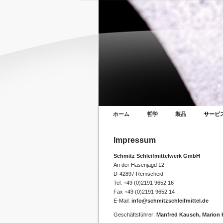
ホーム
哲学
製品
サービ
Impressum
Schmitz Schleifmittelwerk GmbH
An der Hasenjagd 12
D-42897 Remscheid
Tel. +49 (0)2191 9652 16
Fax +49 (0)2191 9652 14
E-Mail:
info
@
schmitzschleifmittel.de
Geschäftsführer:
Manfred Kausch, Marion