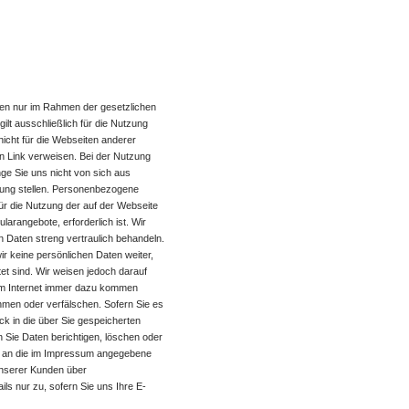
ten nur im Rahmen der gesetzlichen
lt ausschließlich für die Nutzung
nicht für die Webseiten anderer
nen Link verweisen. Bei der Nutzung
ge Sie uns nicht von sich aus
gung stellen. Personenbezogene
r die Nutzung der auf der Webseite
rangebote, erforderlich ist. Wir
n Daten streng vertraulich behandeln.
ir keine persönlichen Daten weiter,
tet sind. Wir weisen jedoch darauf
 im Internet immer dazu kommen
hmen oder verfälschen. Sofern Sie es
ck in die über Sie gespeicherten
Sie Daten berichtigen, löschen oder
en an die im Impressum angegebene
nserer Kunden über
ls nur zu, sofern Sie uns Ihre E-